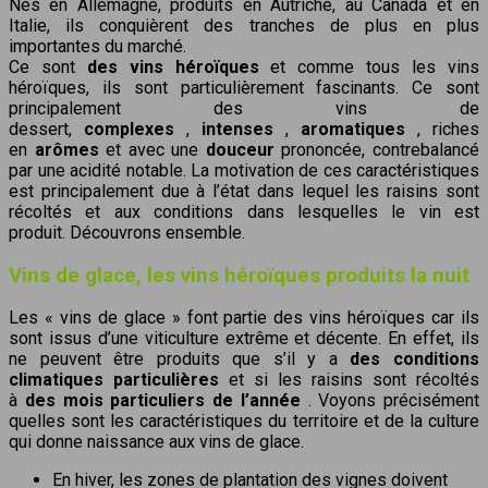
Nés en Allemagne, produits en Autriche, au Canada et en
Italie, ils conquièrent des tranches de plus en plus
importantes du marché.
Ce sont
des vins héroïques
et comme tous les vins
héroïques, ils sont particulièrement fascinants. Ce sont
principalement des vins de
dessert,
complexes
,
intenses
,
aromatiques
, riches
en
arômes
et avec une
douceur
prononcée
, contrebalancé
par une acidité notable. La motivation de ces caractéristiques
est principalement due à l’état dans lequel les raisins sont
récoltés et aux conditions dans lesquelles le vin est
produit. Découvrons ensemble.
Vins de glace, les vins héroïques produits la nuit
Les « vins de glace » font partie des vins héroïques car ils
sont issus d’une viticulture extrême et décente. En effet, ils
ne peuvent être produits que s’il y a
des conditions
climatiques particulières
et si les raisins sont récoltés
à
des mois particuliers de l’année
. Voyons précisément
quelles sont les caractéristiques du territoire et de la culture
qui donne naissance aux vins de glace.
En hiver, les zones de plantation des vignes doivent