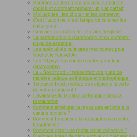
Pommes de terre pour gnocchi | Lesquels
choisir et comment préparer un plat parfait
Mollusques : les choisir et les conserver
C’est l’automne, il est temps de cuisiner les
châtaignes!
Icewine | curiosités sur les vins de glace
La gastronomie du Cambodge et du Vietnam :
un guide essentiel
Les spécialités culinaires mexicaines pour
Noël et le Nouvel An
Les 10 pays du monde réputés pour leur
gastronomie
La « Bowl food » : présentez vos plats de
manière ludique, esthétique et photogénique !
Tendance food : mettez des algues à la carte
de votre restaurant !
L’avantage de la glace carbonique dans la
restauration
Comment améliorer le repas des enfants à la
cantine scolaire ?
Comment fonctionne la restauration au centre
hospitalier ?
Comment gérer une restauration collective ?
Quelques idées de plats estivaux à préparer au