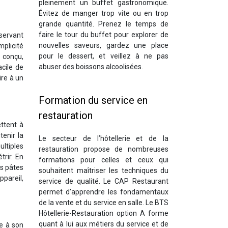
pleinement un buffet gastronomique.
Évitez de manger trop vite ou en trop
grande quantité. Prenez le temps de
faire le tour du buffet pour explorer de
 servant
nouvelles saveurs, gardez une place
mplicité
pour le dessert, et veillez à ne pas
t conçu,
abuser des boissons alcoolisées.
acile de
ire à un
Formation du service en
restauration
ettent à
tenir la
Le secteur de l’hôtellerie et de la
ultiples
restauration propose de nombreuses
rir. En
formations pour celles et ceux qui
es pâtes
souhaitent maîtriser les techniques du
ppareil,
service de qualité. Le CAP Restaurant
permet d’apprendre les fondamentaux
de la vente et du service en salle. Le BTS
Hôtellerie-Restauration option A forme
quant à lui aux métiers du service et de
ce à son