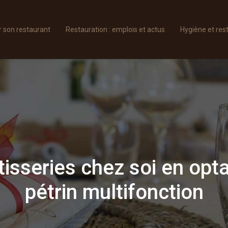
son restaurant
Restauration : emplois et actus
Hygiène et res
isseries chez soi en opt
pétrin multifonction