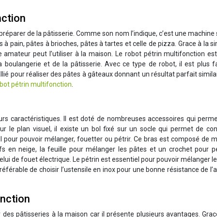
nction
à préparer de la pâtisserie. Comme son nom l’indique, c’est une machine
 à pain, pâtes à brioches, pâtes à tartes et celle de pizza. Grace à la si
amateur peut l’utiliser à la maison. Le robot pétrin multifonction es
 boulangerie et de la pâtisserie. Avec ce type de robot, il est plus f
 allié pour réaliser des pâtes à gâteaux donnant un résultat parfait simila
bot pétrin multifonction
.
eurs caractéristiques. Il est doté de nombreuses accessoires qui perm
r le plan visuel, il existe un bol fixé sur un socle qui permet de con
bol pour pouvoir mélanger, fouetter ou pétrir. Ce bras est composé de m
 en neige, la feuille pour mélanger les pâtes et un crochet pour pét
celui de fouet électrique. Le pétrin est essentiel pour pouvoir mélanger l
 préférable de choisir l’ustensile en inox pour une bonne résistance de l’a
onction
r des pâtisseries à la maison car il présente plusieurs avantages. Gra