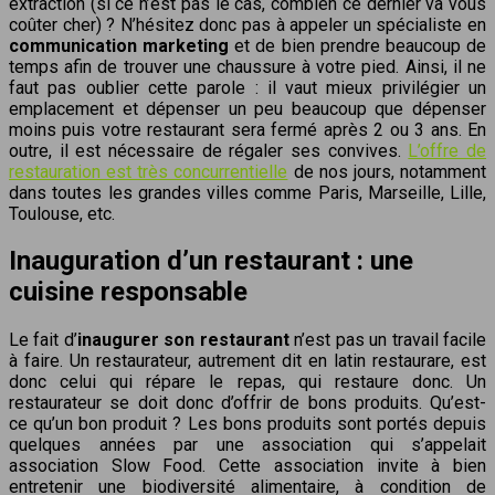
extraction (si ce n’est pas le cas, combien ce dernier va vous
coûter cher) ? N’hésitez donc pas à appeler un spécialiste en
communication marketing
et de bien prendre beaucoup de
temps afin de trouver une chaussure à votre pied. Ainsi, il ne
faut pas oublier cette parole : il vaut mieux privilégier un
emplacement et dépenser un peu beaucoup que dépenser
moins puis votre restaurant sera fermé après 2 ou 3 ans. En
outre, il est nécessaire de régaler ses convives.
L’offre de
restauration est très concurrentielle
de nos jours, notamment
dans toutes les grandes villes comme Paris, Marseille, Lille,
Toulouse, etc.
Inauguration d’un restaurant : une
cuisine responsable
Le fait d’
inaugurer son restaurant
n’est pas un travail facile
à faire. Un restaurateur, autrement dit en latin restaurare, est
donc celui qui répare le repas, qui restaure donc. Un
restaurateur se doit donc d’offrir de bons produits. Qu’est-
ce qu’un bon produit ? Les bons produits sont portés depuis
quelques années par une association qui s’appelait
association Slow Food. Cette association invite à bien
entretenir une biodiversité alimentaire, à condition de