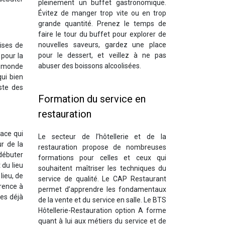
pleinement un buffet gastronomique.
Évitez de manger trop vite ou en trop
grande quantité. Prenez le temps de
faire le tour du buffet pour explorer de
nouvelles saveurs, gardez une place
ises de
pour le dessert, et veillez à ne pas
 pour la
abuser des boissons alcoolisées.
le monde
qui bien
ste des
Formation du service en
restauration
lace qui
Le secteur de l’hôtellerie et de la
ur de la
restauration propose de nombreuses
 débuter
formations pour celles et ceux qui
 du lieu
souhaitent maîtriser les techniques du
lieu, de
service de qualité. Le CAP Restaurant
rence à
permet d’apprendre les fondamentaux
ses déjà
de la vente et du service en salle. Le BTS
Hôtellerie-Restauration option A forme
quant à lui aux métiers du service et de