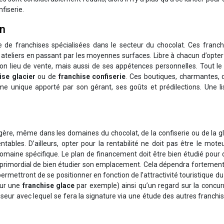
fiserie.
on
e franchises spécialisées dans le secteur du chocolat. Ces franch
ateliers en passant par les moyennes surfaces. Libre à chacun d’opter
e son lieu de vente, mais aussi de ses appétences personnelles. Tout 
ise glacier
ou de
franchise confiserie
. Ces boutiques, charmantes, 
me unique apporté par son gérant, ses goûts et prédilections. Une li
égère, même dans les domaines du chocolat, de la confiserie ou de la g
ables. D’ailleurs, opter pour la rentabilité ne doit pas être le mote
 domaine spécifique. Le plan de financement doit être bien étudié pour
t primordial de bien étudier son emplacement. Cela dépendra fortement
mettront de se positionner en fonction de l’attractivité touristique du 
our une
franchise glace
par exemple) ainsi qu’un regard sur la concur
iseur avec lequel se fera la signature via une étude des autres franchi