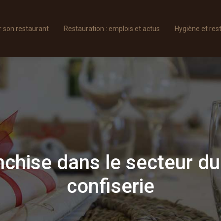
son restaurant
Restauration : emplois et actus
Hygiène et res
chise dans le secteur du
confiserie