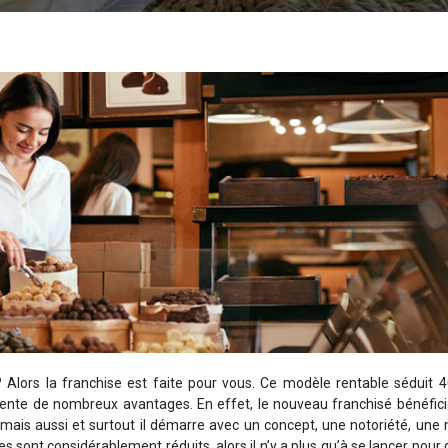
? Alors la franchise est faite pour vous. Ce modèle rentable séduit 
résente de nombreux avantages. En effet, le nouveau franchisé bénéfic
mais aussi et surtout il démarre avec un concept, une notoriété, une
s sont considérablement réduits, alors il n’y a plus qu’à se lancer pour