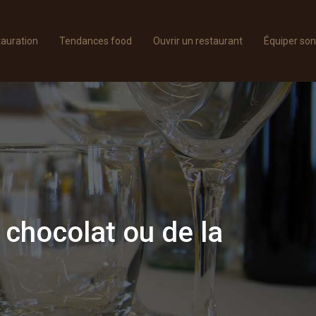
tauration
Tendances food
Ouvrir un restaurant
Équiper son
 chocolat ou de la