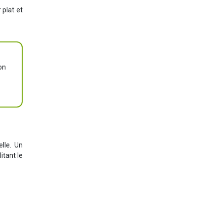
 plat et
on
elle. Un
itant le