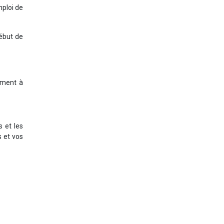
mploi de
début de
lement à
 et les
s et vos