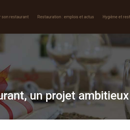
son restaurant
Restauration : emplois et actus
Hygiène et res
urant, un projet ambitieux