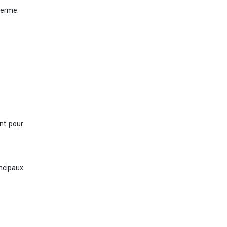
 terme.
nt pour
incipaux