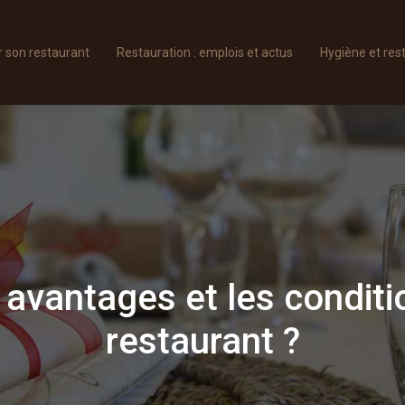
son restaurant
Restauration : emplois et actus
Hygiène et res
 avantages et les conditi
restaurant ?