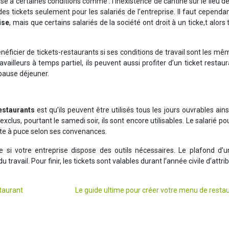
e à certaines conditions comme : l’inexistence de cantine sur le lieu de 
on des tickets seulement pour les salariés de l’entreprise. Il faut cependa
ise
, mais que certains salariés de la société ont droit à un ticke,t alors 
énéficier de tickets-restaurants si ses conditions de travail sont les m
availleurs à temps partiel, ils peuvent aussi profiter d’un ticket restau
 pause déjeuner.
estaurants
est qu’ils peuvent être utilisés tous les jours ouvrables ains
clus, pourtant le samedi soir, ils sont encore utilisables. Le salarié po
arte à puce selon ses convenances.
i votre entreprise dispose des outils nécessaires. Le plafond d’un
 travail. Pour finir, les tickets sont valables durant l’année civile d’attri
staurant
Le guide ultime pour créer votre menu de resta