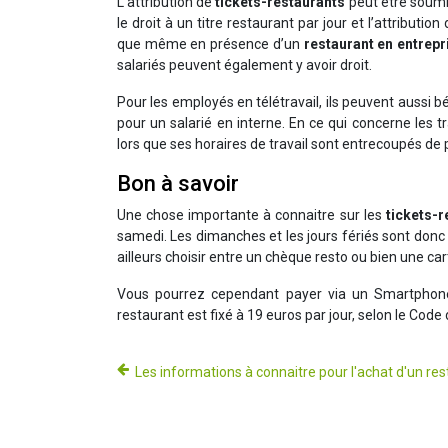
L’attribution de
tickets-restaurants
peut être soumis
le droit à un titre restaurant par jour et l’attributi
que même en présence d’un
restaurant en entrepr
salariés peuvent également y avoir droit.
Pour les employés en télétravail, ils peuvent aussi b
pour un salarié en interne. En ce qui concerne les tr
lors que ses horaires de travail sont entrecoupés de
Bon à savoir
Une chose importante à connaitre sur les
tickets-r
samedi. Les dimanches et les jours fériés sont donc ex
ailleurs choisir entre un chèque resto ou bien une c
Vous pourrez cependant payer via un Smartphone s
restaurant est fixé à 19 euros par jour, selon le Code du
Les informations à connaitre pour l′achat d′un re