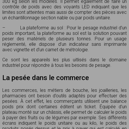
300 kg selon les modèles. Il permet également de faire un
contrôle de poids avec des voyants LED indiquant que les
limites sont atteintes mais aussi de compter des pièces avec
un échantillonnage section nable ou par poids unitaire.
– La plateforme au sol : Pour le pesage industriel d’un
poids important, la plateforme au sol est la solution pouvant
peser des matériels de plusieurs tonnes. Pour un usage
réglementé, elle dispose d’un indicateur sans imprimante
avec vignette et d’un carnet de métrologie.
Ce sont les appareils les plus uitlisés dans le domaine
industriel pour répondre à tous les besoins de pesage.
La pesée dans le commerce
Les commerces, les métiers de bouche, les joailleries, les
pharmacies ont besoin d’outils adaptés pour effectuer des
pesées. À cet effet, les commerçants utilisent une balance
poids prix dont certaines éditent un ticket. Équipée d’un
plateau monté sur un châssis, elle permet de calculer le poids
à payer des fruits ou de légumes par exemple. Ses différents
écrans indiquent le poids unitaire ou au kilo, le poids des
produits posés dessus et le prix à payer qui est calculé en