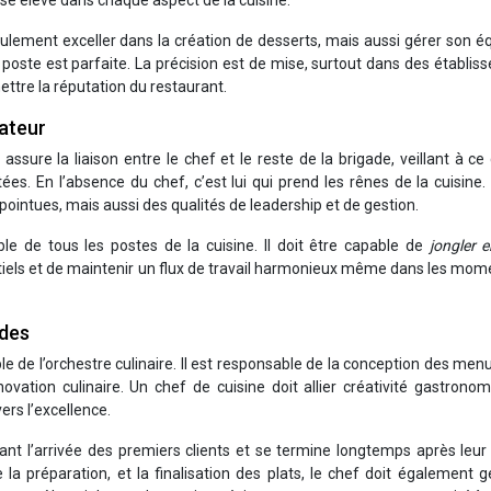
ise élevé dans chaque aspect de la cuisine.
eulement exceller dans la création de desserts, mais aussi gérer son é
 poste est parfaite. La précision est de mise, surtout dans des établi
tre la réputation du restaurant.
nateur
 assure la liaison entre le chef et le reste de la brigade, veillant à ce
es. En l’absence du chef, c’est lui qui prend les rênes de la cuisine.
ointues, mais aussi des qualités de leadership et de gestion.
le de tous les postes de la cuisine. Il doit être capable de
jongler e
ntiels et de maintenir un flux de travail harmonieux même dans les mom
ades
le de l’orchestre culinaire. Il est responsable de la conception des menu
novation culinaire. Un chef de cuisine doit allier créativité gastrono
rs l’excellence.
t l’arrivée des premiers clients et se termine longtemps après leur 
a préparation, et la finalisation des plats, le chef doit également g