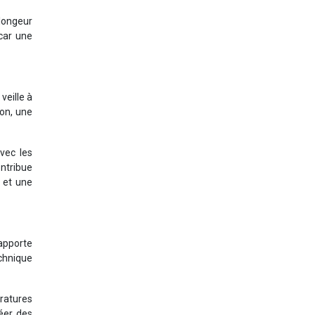
plongeur
 car une
veille à
ion, une
vec les
ntribue
 et une
 apporte
echnique
ratures
réer des