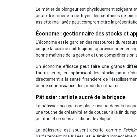
Le métier de plongeur est physiquement exigeant et 
peut être amené à nettoyer des centaines de pièces 
assiette mal lavée peut compromettre la présentation d
Économe : gestionnaire des stocks et a
L’économe est le gardien des ressources du restauran
ce que la cuisine soit toujours approvisionnée en in
bonne maîtrise de la gestion et une compréhension a
Un économe efficace peut faire une grande différ
fournisseurs, en optimisant les stocks pour rédu
directement à la santé financière de l’établissem
bonne connaissance des produits culinaires.
Pâtissier : artiste sucré de la brigade
Le pâtissier occupe une place unique dans la brigad
une touche de créativité et de douceur à la fin du rep
pointue et un sens artistique développé.
La pâtisserie est souvent décrite comme
l’alch
parfaitement maîtrisées, et le timing impeccable p