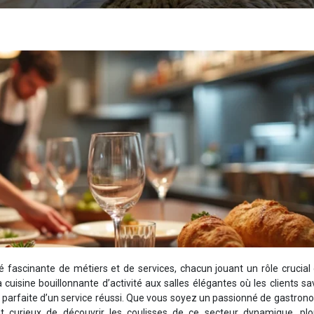
é fascinante de métiers et de services, chacun jouant un rôle crucial
cuisine bouillonnante d’activité aux salles élégantes où les clients s
n parfaite d’un service réussi. Que vous soyez un passionné de gastron
t curieux de découvrir les coulisses de ce secteur dynamique, pl