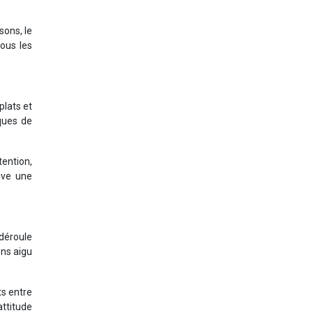
sons, le
tous les
plats et
iques de
tention,
vive une
 déroule
ens aigu
ts entre
ttitude