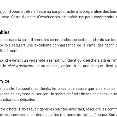
jour, il pourrait être affecté au bar pour aider à la préparation des bois
la cave. Cette diversité d’expériences est précieuse pour comprendre 
ables
es dans la salle. Il prend les commandes, conseille les clients sur les 
 Ce rôle requiert une excellente connaissance de la carte, des techn
multanément.
indre détail : un verre vide à remplir, un client qui cherche à attirer l’at
st le
chef d’orchestre
de sa section, veillant à ce que chaque client 
rvice
a salle. Il accueille les clients, les place, et s’assure que le service se
iance et le rythme du service. Un maître d’hôtel efficace doit avoir un s
s situations délicates.
e d’hôtel. Il doit savoir gérer les plaintes avec tact, résoudre les confli
 atmosphère sereine même dans les moments de forte affluence. Son a