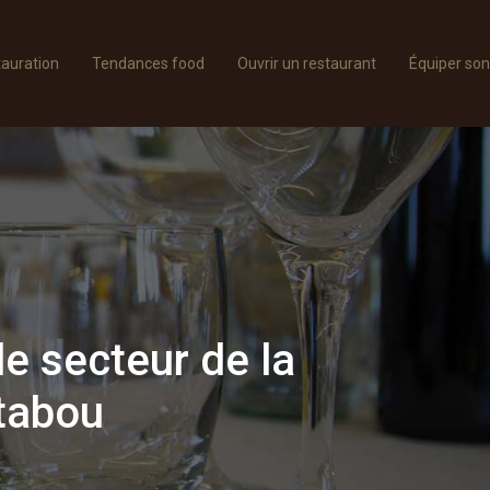
tauration
Tendances food
Ouvrir un restaurant
Équiper son
le secteur de la
 tabou