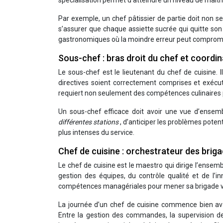
spécialisation permet d’atteindre un niveau de maîtr
Par exemple, un chef pâtissier de partie doit non s
s’assurer que chaque assiette sucrée qui quitte son
gastronomiques où la moindre erreur peut compromet
Sous-chef : bras droit du chef et coordi
Le sous-chef est le lieutenant du chef de cuisine. Il
directives soient correctement comprises et exécuté
requiert non seulement des compétences culinaires p
Un sous-chef efficace doit avoir une vue d’ensemb
différentes stations
, d’anticiper les problèmes pote
plus intenses du service.
Chef de cuisine : orchestrateur des brig
Le chef de cuisine est le maestro qui dirige l’ensemb
gestion des équipes, du contrôle qualité et de l’in
compétences managériales pour mener sa brigade ve
La journée d’un chef de cuisine commence bien avan
Entre la gestion des commandes, la supervision de l