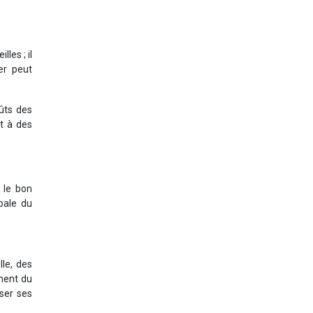
les ; il
er peut
ûts des
t à des
 le bon
bale du
le, des
ement du
ser ses