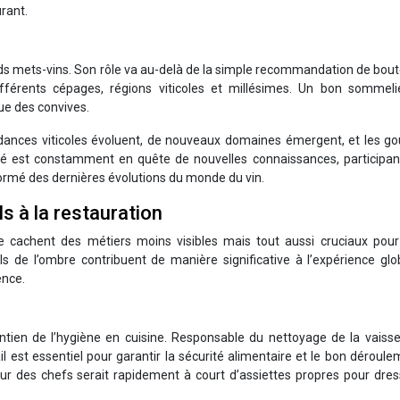
rant.
ds mets-vins. Son rôle va au-delà de la simple recommandation de bouteil
différents cépages, régions viticoles et millésimes. Un bon sommeli
ue des convives.
dances viticoles évoluent, de nouveaux domaines émergent, et les go
 est constamment en quête de nouvelles connaissances, participan
nformé des dernières évolutions du monde du vin.
ls à la restauration
e cachent des métiers moins visibles mais tout aussi cruciaux pour
s de l’ombre contribuent de manière significative à l’expérience glo
ence.
tien de l’hygiène en cuisine. Responsable du nettoyage de la vaissel
l est essentiel pour garantir la sécurité alimentaire et le bon déroul
ur des chefs serait rapidement à court d’assiettes propres pour dres