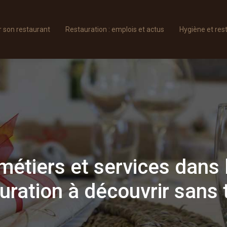
son restaurant
Restauration : emplois et actus
Hygiène et res
métiers et services dans 
uration à découvrir sans