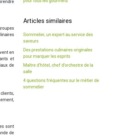
pour tous les gourmets
 prendre
Articles similaires
groupes
Sommelier, un expert au service des
linaires
saveurs
Des prestations culinaires originales
uvent en
pour marquer les esprits
ants et
Maître d’hôtel, chef d’orchestre de la
ciaux de
salle
4 questions fréquentes sur le métier de
sommelier
clients,
ssement,
es sont
mande de