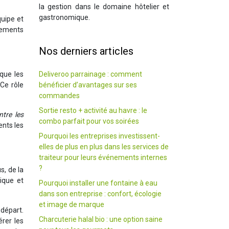
la gestion dans le domaine hôtelier et
gastronomique.
quipe et
ssements
Nos derniers articles
Deliveroo parrainage : comment
 que les
bénéficier d’avantages sur ses
 Ce rôle
commandes
Sortie resto + activité au havre : le
ntre les
combo parfait pour vos soirées
ents les
Pourquoi les entreprises investissent-
elles de plus en plus dans les services de
traiteur pour leurs événements internes
?
s, de la
mique et
Pourquoi installer une fontaine à eau
dans son entreprise : confort, écologie
et image de marque
départ.
Charcuterie halal bio : une option saine
érer les