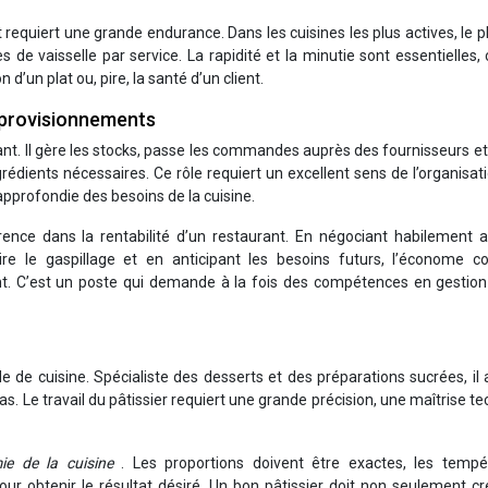
requiert une grande endurance. Dans les cuisines les plus actives, le 
de vaisselle par service. La rapidité et la minutie sont essentielles,
’un plat ou, pire, la santé d’un client.
pprovisionnements
t. Il gère les stocks, passe les commandes auprès des fournisseurs et 
grédients nécessaires. Ce rôle requiert un excellent sens de l’organisat
pprofondie des besoins de la cuisine.
ence dans la rentabilité d’un restaurant. En négociant habilement a
ire le gaspillage et en anticipant les besoins futurs, l’économe co
ent. C’est un poste qui demande à la fois des compétences en gestion
e de cuisine. Spécialiste des desserts et des préparations sucrées, il
as. Le travail du pâtissier requiert une grande précision, une maîtrise t
imie de la cuisine
. Les proportions doivent être exactes, les tempé
our obtenir le résultat désiré. Un bon pâtissier doit non seulement c