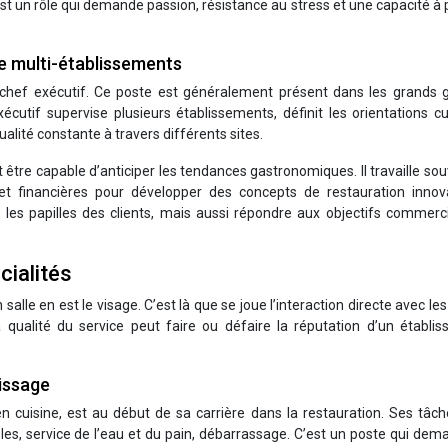
st un rôle qui demande passion, résistance au stress et une capacité à
e multi-établissements
e chef exécutif. Ce poste est généralement présent dans les grands 
écutif supervise plusieurs établissements, définit les orientations cu
alité constante à travers différents sites.
t être capable d’anticiper les tendances gastronomiques. Il travaille so
 et financières pour développer des concepts de restauration innov
e les papilles des clients, mais aussi répondre aux objectifs commer
cialités
 salle en est le visage. C’est là que se joue l’interaction directe avec les 
La qualité du service peut faire ou défaire la réputation d’un établi
tissage
cuisine, est au début de sa carrière dans la restauration. Ses tâch
bles, service de l’eau et du pain, débarrassage. C’est un poste qui de